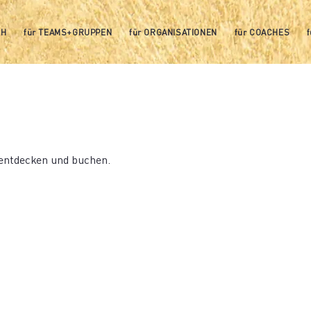
CH
für TEAMS+GRUPPEN
für ORGANISATIONEN
für COACHES
 entdecken und buchen.