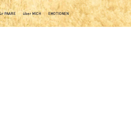
für PAARE
über MICH
EMOTIONEN