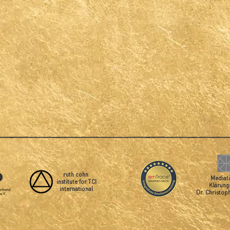
ruth cohn
Mediat
institute for TCI
Klärung
international
Dr. Christo